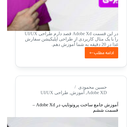
در این قسمت Adobe Xd قصد دارم طراحی UI/UX
را با یک مثال کاربردی از طراحی اپلیکیشن سفارش
غذا در 20 دقیقه به شما آموزش دهم.
ادامه مطلب
آموزش
Adobe
Xd
از
صفر
حسین محمودی
Adobe XD
,
آموزش
,
طراحی UI/UX
در
20
آموزش جامع ساخت پروتوتایپ در Adobe Xd –
دقیقه
قسمت ششم
با
مثال