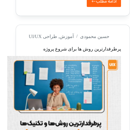
ادامه مطلب
آموزش
فیگما
–
ساخت
کامپوننت
حسین محمودی
آموزش
,
طراحی UI/UX
های
پرطرفدارترین روش ها برای شروع پروژه
اینتراکتیو
در
Figma