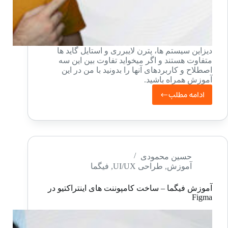
دیزاین سیستم ها، پترن لایبرری و استایل گاید ها
متفاوت هستند و اگر میخواید تفاوت بین این سه
اصطلاح و کاربردهای آنها را بدونید با من در این
آموزش همراه باشید.
ادامه مطلب
دیزاین
سیستم
چیست
و
تفاوت
حسین محمودی
آموزش
,
طراحی UI/UX
,
فیگما
آن
با
آموزش فیگما – ساخت کامپوننت های اینتراکتیو در
پترن
Figma
لایبرری
و