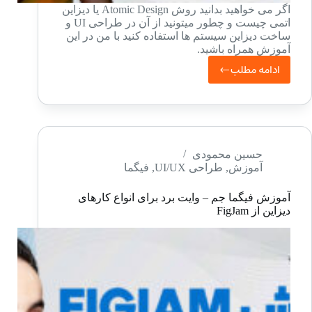
اگر می خواهید بدانید روش Atomic Design یا دیزاین
اتمی چیست و چطور میتونید از آن در طراحی UI و
ساخت دیزاین سیستم ها استفاده کنید با من در این
آموزش همراه باشید.
ادامه مطلب
Atomic
Design
–
طراحی
اتمی
حسین محمودی
آموزش
,
طراحی UI/UX
,
فیگما
چیست
و
آموزش فیگما جم – وایت برد برای انواع کارهای
کاربرد
دیزاین از FigJam
آن
در
ساخت
دیزاین
سیستم