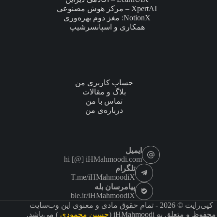
XpertAI – مرکز هوش مصنوعی
NotionX: مغز دوم بهره‌وری
همکاری و اسپانسرشیپ
حساب کاربری من
بلاگ و مقالات
تماس با من
درباره‌ی من
ایمیل
hi [@] iHMahmoodi.com
تلگرام
T.me/iHMahmoodiX
پیامرسان بله
ble.ir/iHMahmoodiX
کپی‌رایت © ‏2026 - تمام حقوق مادی و معنوی این وب‌سایت
محفوظ و متعلق به iHMahmoodi (
حسین محمودی
) می‌باشد.