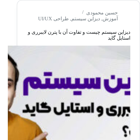
سیستم
در
حسین محمودی
آموزش
,
دیزاین سیستم
,
طراحی UI/UX
فیگما
–
دیزاین سیستم چیست و تفاوت آن با پترن لایبرری و
قسمت
استایل گاید
دوم