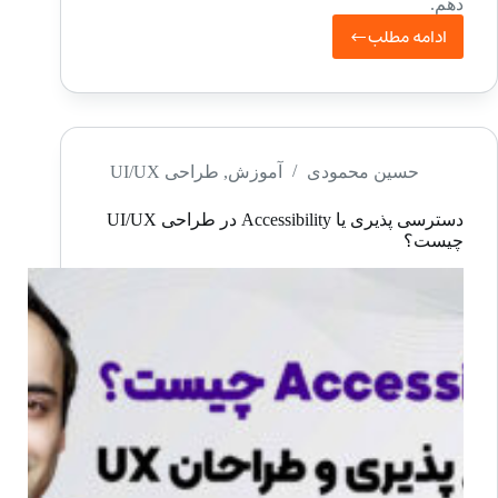
دهم.
ادامه مطلب
آموزش
فیگما
–
7
پلاگین
حسین محمودی
آموزش
,
طراحی UI/UX
فوق
دسترسی پذیری یا Accessibility در طراحی UI/UX
العاده
چیست؟
کاربردی
Figma
2021
–
قسمت
سوم