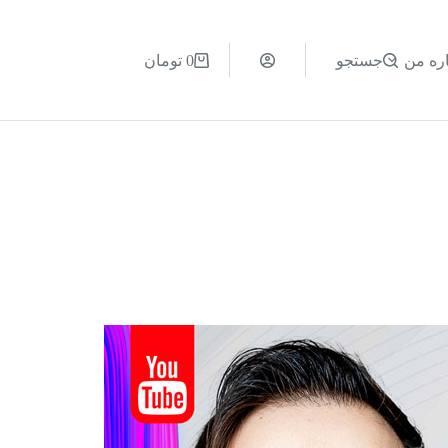
اره من
جستجو
0
تومان
سبد
خرید