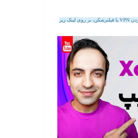
(برای دیدن این ویدیو باید VPN شما روشن باشد. بعد از روشن کردن VPN یا فیلترشکن، بر روی لینک زیر