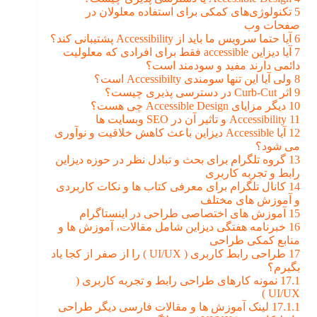
5
تکنولوژی‌های کمکی برای استفاده معلولان در
صفحات وب
6
آیا حتما سرویس ما باید از Accessibility پشتیبانی کند؟
7
آیا دیزاین accessible فقط برای افرادی که معلولیت
دائمی دارند مفید و سودمند است؟
8
ولی آیا این تنها سومندی Accessibilty است؟
9
اثر Curb-Cut در دسترسی پذیری چیست؟
10
دیگر مزایای Accessible Design چی هست؟
11
Accessibility و تاثیر آن در SEO وبسایت ها
12
آیا Accessible دیزاین باعث کاهش خلاقیت و نوآوری
می شود؟
13
گروه تلگرام برای بحث و تبادل نظر در حوزه دیزاین
رابط و تجربه کاربری
14
کانال تلگرام برای معرفی کتاب ها و نکات کاربردی
و آموزش های مختلف
15
آموزش های اختصاصی طراحی در اینستاگرام
16
خبرنامه هفتگی دیزاین شامل مقالات، آموزش ها و
منابع کمکی طراحی
17
طراحی رابط کاربری ( UI/UX ) را از صفر از کجا یاد
بگیرم؟
17.1
نمونه کارهای طراحی رابط و تجربه کاربری (
UI/UX )
17.1.1
لینک آموزش ها و مقالات فارسی دیگر طراحی