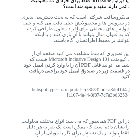
آیا دیزاین accessible فقط برای افرادی که معلولیت
دائمی دارند مفید و سودمند است؟
مایکروسافت شرکتی است که به بحث دسترسی پذیری
در سرویس ها و محصولاتش خیلی دقت می کنه و حتی
دیوایس های مختلفی برای افراد معلول طراحی کرده
که به عنوان مثال بتوانند با آن بازی کنند و یا اینکه
بتواننند بر محیط اطرافشان آگاه باشند.
این تصویری که شما مشاهده می کنید صفحه ای از
داکیومنت Microsoft Inclusive Design 101 هست که
شما می توانید
فایل PDF آن را با وارد کردن ایمیل خود
در قسمت زیر در صندوق ایمیل خود براحتی دریافت
کنید.
[hubspot type=form portal=6786835 id=a8dbf1d4-
a107-4a44-8f87-7c7a3bd32534]
در این PDF همانطور که می بینید انواع مختلف معلولیت
را نشان داده است که ممکن است یک نفر به هر دلیل
فقط بتواند از یک دستش برای کار با موبایل از آن