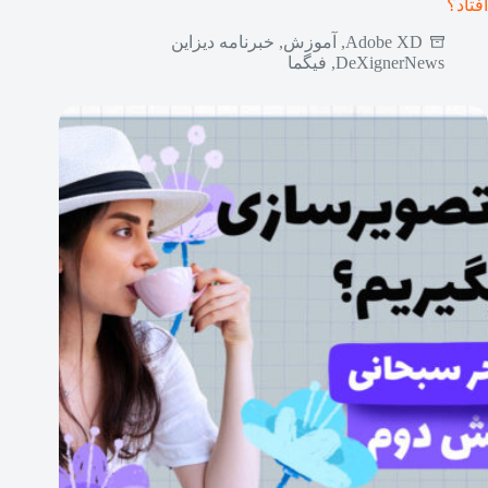
افتاد؟
Adobe XD
,
آموزش
,
خبرنامه دیزاین
DeXignerNews
,
فیگما