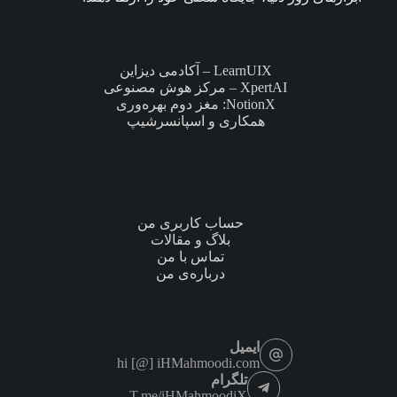
LearnUIX – آکادمی دیزاین
XpertAI – مرکز هوش مصنوعی
NotionX: مغز دوم بهره‌وری
همکاری و اسپانسرشیپ
حساب کاربری من
بلاگ و مقالات
تماس با من
درباره‌ی من
ایمیل
hi [@] iHMahmoodi.com
تلگرام
T.me/iHMahmoodiX