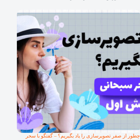
چطور از صفر تصویرسازی را یاد بگیریم؟ – گفتگو با سحر