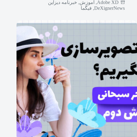
Adobe XD
,
آموزش
,
خبرنامه دیزاین
DeXignerNews
,
فیگما