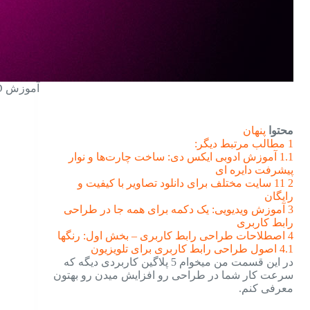
آموزش Adobe XD – معرفی 5 پلاگین فوق العاده کاربردی – قسمت دوم
محتوا
پنهان
1
مطالب مرتبط دیگر:
1.1
آموزش ادوبی ایکس دی: ساخت چارت‌ها و نوار
پیشرفت دایره ای
2
11 سایت مختلف برای دانلود تصاویر با کیفیت و
رایگان
3
آموزش ویدیویی:‌ یک دکمه برای همه جا در طراحی
رابط کاربری
4
اصطلاحات طراحی رابط کاربری – بخش اول: رنگها
4.1
اصول طراحی رابط کاربری برای تلویزیون
در این قسمت من میخوام 5 پلاگین کاربردی دیگه که
سرعت کار شما در طراحی رو افزایش میدن رو بهتون
معرفی کنم.