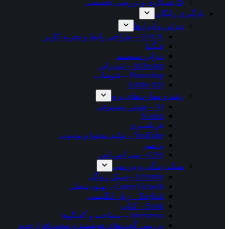
🤝 همکاری و بررسی تخصصی
یادگیری رایگان
دیزاین و ابزارها
UI/UX – طراحی رابط و تجربه کاربر
فیگما
دیزاین سیستم
InDesign – ایندیزاین
Photoshop – فتوشاپ
Adobe XD
رشد و مهارت‌های نرم
AI – هوش مصنوعی
Notion
فریلنسری
YouTube – تولید محتوا و یوتیوب
پریمیر
CSS – سی اس اس
سبک زندگی و بررسی
Lifestyle – سبک زندگی
Career Growth – بهبود شغلی
English – زبان انگلیسی
Book – کتاب
Interviews – مصاحبه و گفتگوها
بررسی گجت‌های هوشمند و سخت‌افزار
جدید