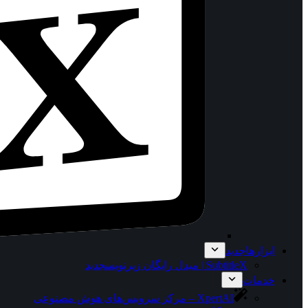
ابزارها
جدید
SubtitleX | مبدل رایگان زیرنویس
جدید
خدمات
XpertAI – مرکز سرویس‌های هوش مصنوعی