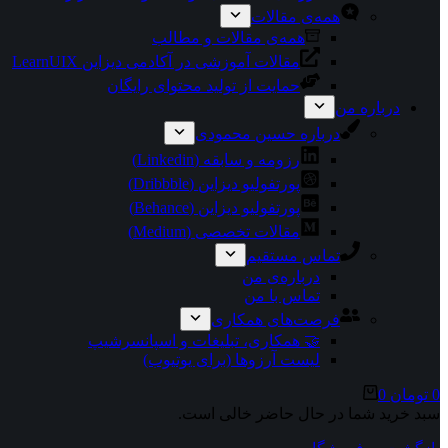
همه‌ی مقالات
همه‌ی مقالات و مطالب
مقالات آموزشی در آکادمی دیزاین LearnUIX
حمایت از تولید محتوای رایگان
درباره من
درباره حسین محمودی
رزومه و سابقه (Linkedin)
پورتفولیو دیزاین (Dribbble)
پورتفولیو دیزاین (Behance)
مقالات تخصصی (Medium)
تماس مستقیم
درباره‌ی من
تماس با من
فرصت‌های همکاری
🤝 همکاری، تبلیغات و اسپانسرشیپ
لیست آرزوها (برای یوتیوب)
سبد
0
تومان
0
خرید
سبد خرید شما در حال حاضر خالی است.