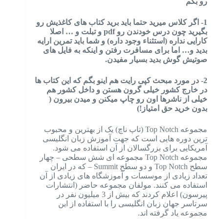
رو بگم
1- اگر کلاس میرید حتما باید برید کتاب های کاغذیش رو
بگیرید چون درس خودندن رو pdf و تبلت و … اصلا
کارایی نداره (استثناء وجود داره) و شما باید تمرین ارایه
بدید و… اما برای مسافرت رفتن و اینکه به فایل های
صوتیش گوش بدید بسیار مفیدن.
2- در مورد مبحث کپی رایت هم اینو بگم که این کتاب ها
در خارج کشور خیلی گرون هستن و داخل کشور هم
خیلی از ناشرها اون رو چاپ میکنن و میدن بیرون (
بدون خرید حق امتیاز!)
مجموعه Top Notch (تاپ ناچ) یک از بهترین و محبوب
ترین دوره هایی است که جهت آموزش زبان انگلیسی
آمریکایی برای بزرگسالان از آن استفاده می شود.
مجموعه Top Notch مجموعه ای شش سطحی – چهار
سطح Top Notch و دو سطح Summit – که در ایران
تعداد زیادی از موسسات و آموزشگاه های زیادی از آن
استفاده می کنند. مولفان مجموعه حاضر (انتشارات
پیرسون) اعلام کردند که بیش از 3 میلیون نفر در
سرتاسر جهان زبان انگلیسی را با استفاده از این
مجموعه یاد گرفته اند.