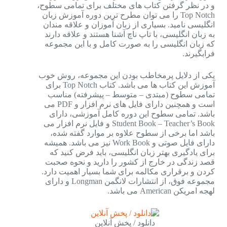
و در نظر گرفتن کتاب های مختلف برای تمامی سطوح،
Top Notch را می توان مطرح ترین دوره آموزش زبان
انگلیسی نامید. بسیاری از زبان آموزان و علاقه مندان
به زبان انگلیسی، با تاپ ناچ آشنا هستند و علاقه دارند
که زبان انگلیسی را به صورت کامل و با این مجموعه
فرابگیرند.
یکی از دلایل پرمخاطب بودن این مجموعه، روش خوب
آموزش این کتاب ها می باشد. کتاب Top Notch برای
تمامی سطوح (مبتدی – متوسط – پیشرفته) مناسب
است و همچنین دارای فایل های نرم افزار و PDF می
باشد. تمامی سطوح این دوره کامل آموزشی، دارای
Student Book – Teacher’s Book و فایل نرم افزار می
باشد اما برخی از سطوح علاوه بر موارد گفته شده،
دارای فایل صوتی و Work Book نیز می باشد. همیشه
برای یادگیری بهتر زبان انگلیسی، باید فرض کنید که
قصد زندگی در خارج از کشور را دارید و نحوه صحبت
کردن و برقراری مکالمه برای شما بسیار اهمیت دارد.
مجموعه فوق، از انتشارات لانگمن Longman و دارای
لهجه امریکن American می باشد.
دانلود / پخش آنلاین