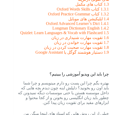
1.3
کتاب های مکمل
1.3.1
کتاب Oxford Words Skills
1.3.2
کتاب Oxford Practice Grammar
1.4
اپلیکیشن های موبایل
Oxford Advanced Learner’s Dict
1.4.1
Longman Dictionary English
1.4.2
Quizlet: Learn Languages & Vocab with Flashcard
1.5
1.6
تقویت مهارت شنیداری در زبان
1.7
تقویت مهارت خواندن در زبان
1.8
تقویت مهارت صحبت کردن در زبان
1.9
دستیار هوشمند گوگل یا Google Assistant
چرا باید این ویدیو آموزشی را ببینیم؟
بهتره بگم چرا این پست رو دارم مینویسم و چرا شما
باید اون رو بخونید؟ دلیلش اینه چون دیدم بچه هایی که
داخل موسسه هستن یا حتی موسسات دیگه نمیدونن که
چطور باید زبان انگلیسی رو بخونن و از کجا محتوا و
ابزارهای مفید برای تقویت زبان پیدا کنن.
خیلی از این روش هایی که استاد های اینجا میگن من