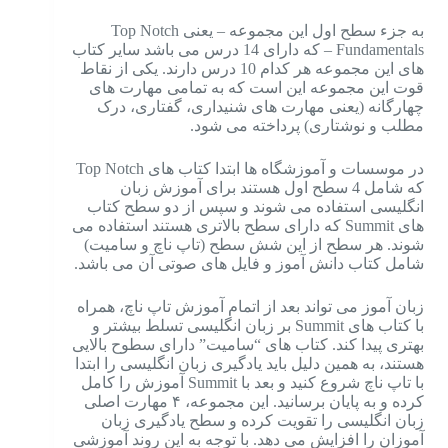
به جزء سطح اول این مجموعه – یعنی Top Notch
Fundamentals – که دارای 14 درس می باشد سایر کتاب
های این مجموعه هر کدام 10 درس دارند. یکی از نقاط
قوت این مجموعه این است که به تمامی مهارت های
چهارگانه (یعنی مهارت های شنیداری، گفتاری، درک
مطلب و نوشتاری) پرداخته می شود.
در موسسات و آموزشگاه ها ابتدا کتاب های Top Notch
که شامل 4 سطح اول هستند برای آموزش زبان
انگلیسی استفاده می شوند و سپس از دو سطح کتاب
های Summit که دارای سطح بالاتری هستند استفاده می
شوند. هر سطح از این شش سطح (تاپ ناچ و سامیت)
شامل کتاب دانش آموز و فایل های صوتی آن می باشد.
زبان آموز می تواند بعد از اتمام آموزش تاپ ناچ، همراه
با کتاب های Summit بر زبان انگلیسی تسلط بیشتر و
بهتری پیدا کند. کتاب های “سامیت” دارای سطوح بالایی
هستند، به همین دلیل باید یادگیری زبان انگلیسی را ابتدا
با تاپ ناچ شروع کنید و بعد با Summit آموزش را کامل
کرده و به پایان برسانید. این مجموعه، ۴ مهارت اصلی
زبان انگلیسی را تقویت کرده و سطح یادگیری زبان
آموزان را افزایش می دهد. با توجه به این روند آموزشی