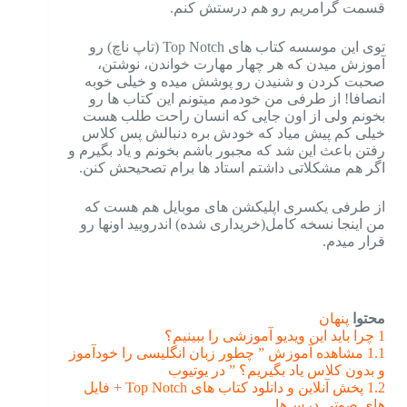
قسمت گرامریم رو هم درستش کنم.
توی این موسسه کتاب های Top Notch (تاپ ناچ) رو
آموزش میدن که هر چهار مهارت خواندن، نوشتن،
صحبت کردن و شنیدن رو پوشش میده و خیلی خوبه
انصافا! از طرفی من خودمم میتونم این کتاب ها رو
بخونم ولی از اون جایی که انسان راحت طلب هست
خیلی کم پیش میاد که خودش بره دنبالش پس کلاس
رفتن باعث این شد که مجبور باشم بخونم و یاد بگیرم و
اگر هم مشکلاتی داشتم استاد ها برام تصحیحش کنن.
از طرفی یکسری اپلیکشن های موبایل هم هست که
من اینجا نسخه کامل(خریداری شده) اندرویید اونها رو
قرار میدم.
محتوا
پنهان
1
چرا باید این ویدیو آموزشی را ببینیم؟
1.1
مشاهده آموزش ” چطور زبان انگلیسی را خودآموز
و بدون کلاس یاد بگیریم؟ ” در یوتیوب
1.2
پخش آنلاین و دانلود کتاب های Top Notch + فایل
های صوتی درس‌ها